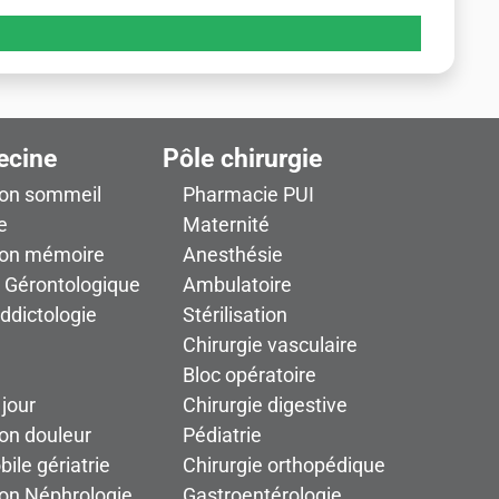
ecine
Pôle chirurgie
ion sommeil
Pharmacie PUI
e
Maternité
ion mémoire
Anesthésie
n Gérontologique
Ambulatoire
addictologie
Stérilisation
Chirurgie vasculaire
Bloc opératoire
 jour
Chirurgie digestive
on douleur
Pédiatrie
ile gériatrie
Chirurgie orthopédique
ion Néphrologie
Gastroentérologie