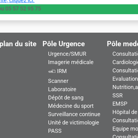
é, cliquez ici.
u 05 57 52 95 75
plan du site
Pôle Urgence
Pôle med
Urgence/SMUR
Consultat
Imagerie médicale
Cardiologi
Consultat
IRM
Evaluatio
Scanner
Nutrition,
Laboratoire
SSR
Dépôt de sang
EMSP
Médecine du sport
Hôpital de
Surveillance continue
Consultati
Unité de victimologie
Equipe mob
PASS
Consultat