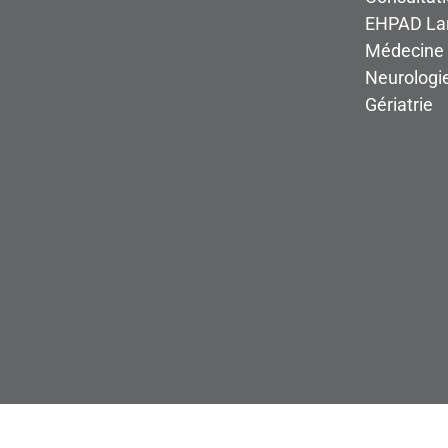
EHPAD Lar
Médecine 
Neurologi
Gériatrie