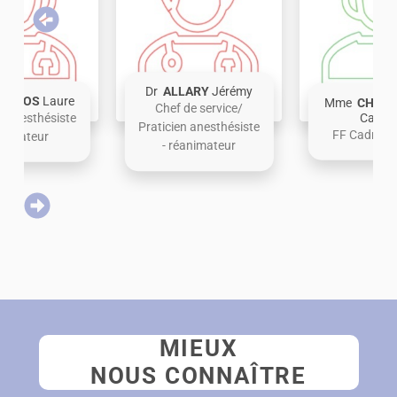
Dr
ALLARY
Jérémy
ACCIOS
Laure
Mme
CHARP
Chef de service/
n anesthésiste
Caroli
Praticien anesthésiste
FF Cadre de
animateur
- réanimateur
MIEUX
NOUS CONNAÎTRE