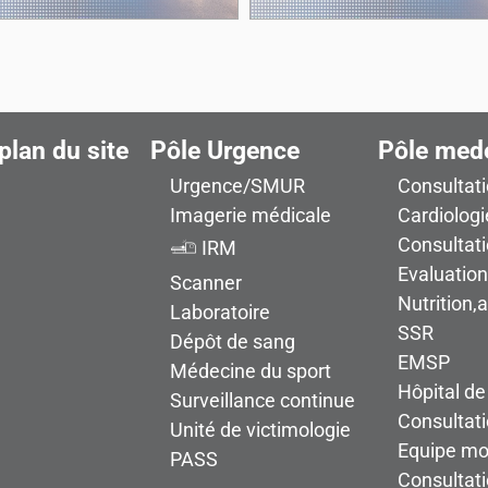
plan du site
Pôle Urgence
Pôle med
Urgence/SMUR
Consultat
Imagerie médicale
Cardiologi
Consultat
IRM
Evaluatio
Scanner
Nutrition,
Laboratoire
SSR
Dépôt de sang
EMSP
Médecine du sport
Hôpital de
Surveillance continue
Consultati
Unité de victimologie
Equipe mob
PASS
Consultat