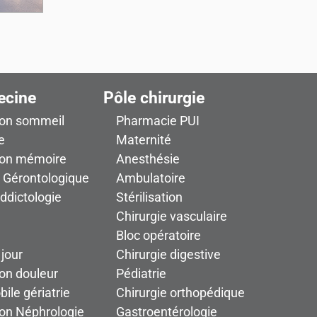
ecine
Pôle chirurgie
ion sommeil
Pharmacie PUI
e
Maternité
ion mémoire
Anesthésie
n Gérontologique
Ambulatoire
addictologie
Stérilisation
Chirurgie vasculaire
Bloc opératoire
 jour
Chirurgie digestive
on douleur
Pédiatrie
ile gériatrie
Chirurgie orthopédique
ion Néphrologie
Gastroentérologie