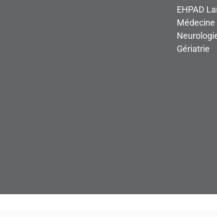
EHPAD Lar
Médecine 
Neurologi
Gériatrie