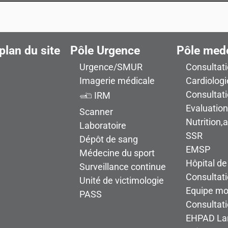
plan du site
Pôle Urgence
Pôle med
Urgence/SMUR
Consultat
Imagerie médicale
Cardiologi
Consultat
IRM
Evaluatio
Scanner
Nutrition,
Laboratoire
SSR
Dépôt de sang
EMSP
Médecine du sport
Hôpital de
Surveillance continue
Consultati
Unité de victimologie
Equipe mob
PASS
Consultat
EHPAD Lar