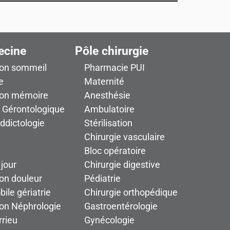
ecine
Pôle chirurgie
ion sommeil
Pharmacie PUI
e
Maternité
ion mémoire
Anesthésie
n Gérontologique
Ambulatoire
addictologie
Stérilisation
Chirurgie vasculaire
Bloc opératoire
 jour
Chirurgie digestive
on douleur
Pédiatrie
ile gériatrie
Chirurgie orthopédique
ion Néphrologie
Gastroentérologie
rieu
Gynécologie