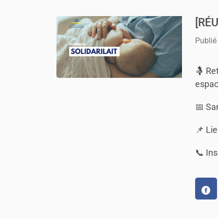
[RÉ
Publié
🤱 Re
espac
📅 Sam
📌 Lie
📞 Ins