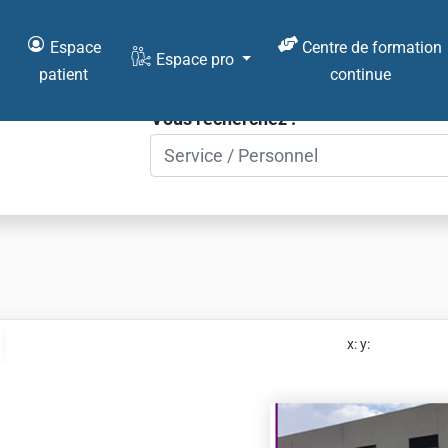
Espace
Centre de formation
Espace pro
patient
continue
Vous recherchez :
x:
y: