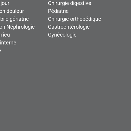
 jour
Chirurgie digestive
on douleur
Pédiatrie
E
ile gériatrie
Chirurgie orthopédique
ENTRÉE
ion Néphrologie
Gastroentérologie
ZONE DE TRA
V
AU
X
rieu
Gynécologie
FUTUR BÂTIMENT
interne
DES CONSUL
T
A
T
IONS
e