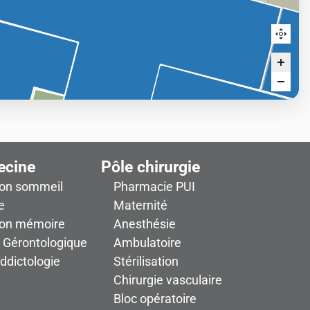
ecine
Pôle chirurgie
ion sommeil
Pharmacie PUI
e
Maternité
ion mémoire
Anesthésie
n Gérontologique
Ambulatoire
addictologie
Stérilisation
Chirurgie vasculaire
Bloc opératoire