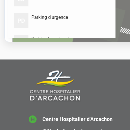
SM
service mortuaire
(2)
Parking d'urgence
PD
H
PS
pharmacie stérilisation
(5)
Parking handicapé
PH
Parking N°1
PN
P
Parking N°2
PN
GRA
TUIT
Parking Personnel
PP
Centre Hospitalier d'Arcachon
Retrocession
R