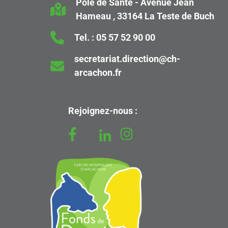
Pôle de Santé - Avenue Jean
Hameau , 33164 La Teste de Buch
Urgence
U
Tel. :
05 57 52 90 00
secretariat.direction@ch-
Zone 1
Z1
arcachon.fr
Hall d'accueil, PC Sécurité
Zone 10
Z1
Rejoignez-nous :
Urgence, SMUR, Unité d'Hospitalisation de
Courte Durée (UHCD), Equipe de psychiatrie
Zone 11
Z1
Imagerie, IRM, Scanner
Zone 12
Z1
Bloc opératoire
Zone 13
Z1