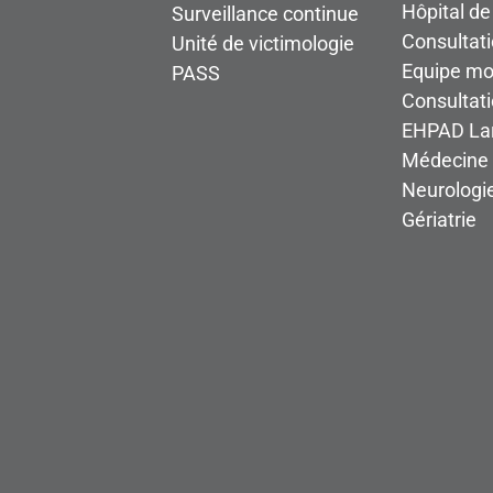
Bâtiment
Hôpital de
Surveillance continue
consultation clinique
Consultati
Unité de victimologie
ENTRÉ
Equipe mob
PASS
Consultat
EHPAD Lar
Médecine 
Neurologi
Gériatrie
LIGNE
DE BUS
1
2