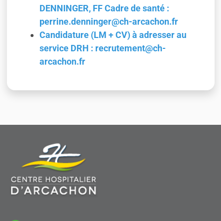
DENNINGER, FF Cadre de santé :
perrine.denninger@ch-arcachon.fr
Candidature (LM + CV) à adresser au
service DRH : recrutement@ch-
arcachon.fr