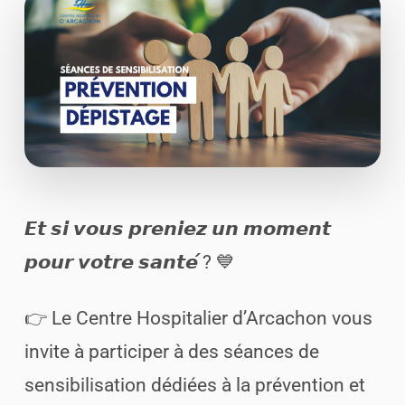
𝙀𝙩 𝙨𝙞 𝙫𝙤𝙪𝙨 𝙥𝙧𝙚𝙣𝙞𝙚𝙯 𝙪𝙣 𝙢𝙤𝙢𝙚𝙣𝙩
𝙥𝙤𝙪𝙧 𝙫𝙤𝙩𝙧𝙚 𝙨𝙖𝙣𝙩𝙚́ ? 💙
👉 Le Centre Hospitalier d’Arcachon vous
invite à participer à des séances de
sensibilisation dédiées à la prévention et